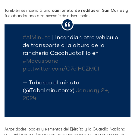
También se incendió una
camioneta de redilas
en
San Carlos
y
fue abandonado otro mensaje de advertencia.
#AlMinuto
| Incendian otro vehiculo
de transporte a la altura de la
rancheria Cacahuatalillo en
#Macuspana
pic.twitter.com/C7cIH0ZM0l
— Tabasco al minuto
(@Tabalminutomx)
January 24,
2024
Autoridades locales y elementos del Ejército y la Guardia Nacional
se movilizaron a los puntos para acordonar la zona en espera de