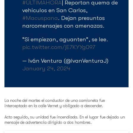
#ÚLTIMAHORA
| Reportan quema de
vehículos en San Carlos,
#Macuspana
. Dejan presuntos
narcomensajes con amenazas.
"Si empiezan, aguanten", se lee.
pic.twitter.com/jE7KYYg097
— Iván Ventura (@IvanVenturaJ)
January 24, 2024
La noche del martes el conductor de una camioneta fue
interceptado en la calle Vernet y obligado a descender.
Acto seguido, su unidad fue incendiada. En el lugar fue dejado un
mensaje de advertencia dirigido a dos hombres.