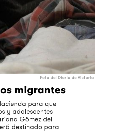
Foto del Diario de Victoria
ños migrantes
 Hacienda para que
ños y adolescentes
ariana Gómez del
será destinado para