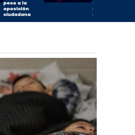
pese a la
fuerza en
oposición
sus
ciudadana
erupciones