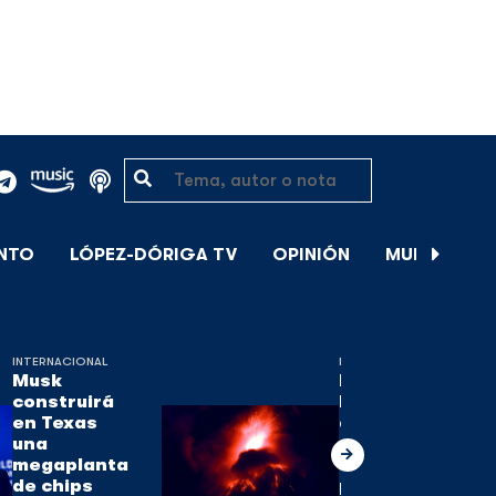
ENTO
LÓPEZ-DÓRIGA TV
OPINIÓN
MUNDIAL DE
INTERNACIONAL
INTERNACIONAL
Musk
El volcán de
construirá
Fuego, uno
en Texas
de los tres
una
activos en
megaplanta
Guatemala,
de chips
pierde