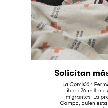
Solicitan má
La Comisión Perma
libere 76 millone
migrantes. La p
Campo, quien estab