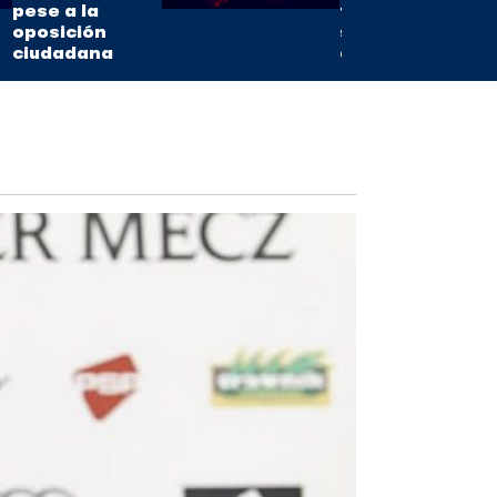
pese a la
fuerza en
oposición
sus
ciudadana
erupciones