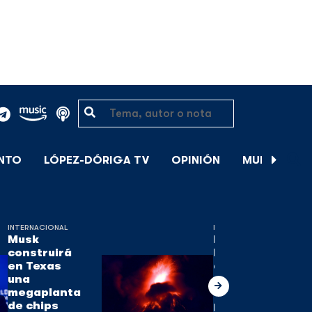
ENTO
LÓPEZ-DÓRIGA TV
OPINIÓN
MUNDIAL DE
INTERNACIONAL
INTERNACIONAL
Musk
El volcán de
construirá
Fuego, uno
en Texas
de los tres
una
activos en
megaplanta
Guatemala,
de chips
pierde