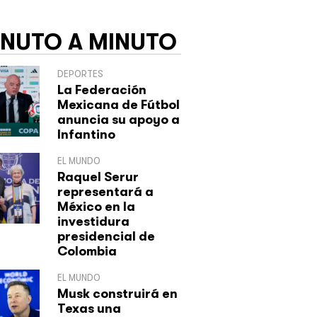
INUTO A MINUTO
DEPORTES
La Federación
Mexicana de Fútbol
anuncia su apoyo a
Infantino
EL MUNDO
Raquel Serur
representará a
México en la
investidura
presidencial de
Colombia
EL MUNDO
Musk construirá en
Texas una