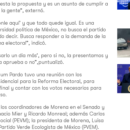
 esta la propuesta y es un asunto de cumplir a
la gente”, externó.
onle aquí’ y que todo quede igual. Es una
sidad política de México, no busca el partido
o decir. Busca responder a la demanda de la
a electoral”, indicó.
arlo un día más’, pero si no, la presentamos y
a aprueba o no”,puntualizó.
aum Pardo tuvo una reunión con los
idencial para la Reforma Electoral, para
a final y contar con los votos necesarios para
so.
 los coordinadores de Morena en el Senado y
nacio Mier y Ricardo Monreal; además Carlos
ocial (PEVM); la presidenta de Morena, Luisa
 Partido Verde Ecologista de México (PVEM).