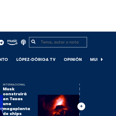
ENTO
LÓPEZ-DÓRIGA TV
OPINIÓN
MUNDIAL DE
INTERNACIONAL
INTERNACIONAL
Musk
El volcán de
construirá
Fuego, uno
en Texas
de los tres
una
activos en
megaplanta
Guatemala,
de chips
pierde