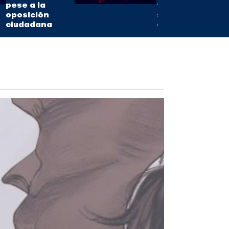
pese a la
fuerza en
oposición
sus
ciudadana
erupciones