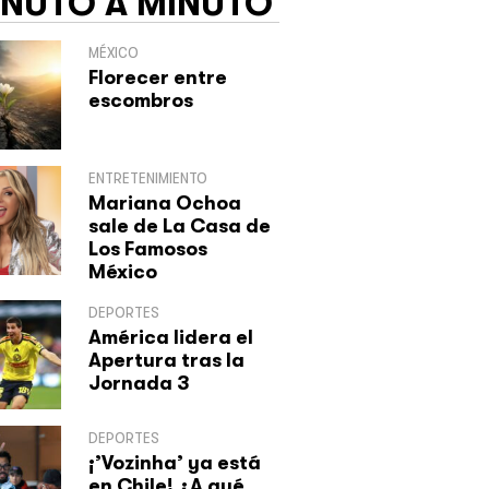
INUTO A MINUTO
MÉXICO
Florecer entre
escombros
ENTRETENIMIENTO
Mariana Ochoa
sale de La Casa de
Los Famosos
México
DEPORTES
América lidera el
Apertura tras la
Jornada 3
DEPORTES
¡’Vozinha’ ya está
en Chile! ¿A qué