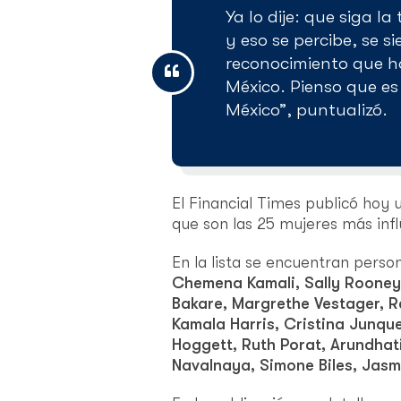
Ya lo dije: que siga l
y eso se percibe, se si
reconocimiento que h
México. Pienso que es
México”, puntualizó.
El Financial Times publicó hoy 
que son las 25 mujeres más infl
En la lista se encuentran person
Chemena Kamali, Sally Rooney
Bakare, Margrethe Vestager, Ra
Kamala Harris, Cristina Junquei
Hoggett, Ruth Porat, Arundhati
Navalnaya, Simone Biles, Jasm