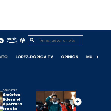
ENTO
LÓPEZ-DÓRIGA TV
OPINIÓN
MUNDIAL DE
DEPORTES
DEPORTES
América
¡’Vozinha’
lidera el
ya está en
Apertura
Chile! ¿A
tras la
qué equipo