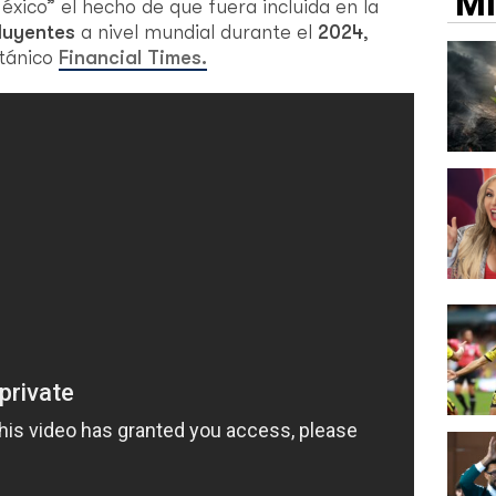
M
xico” el hecho de que fuera incluida en la
fluyentes
a nivel mundial durante el
2024
,
itánico
Financial Times.