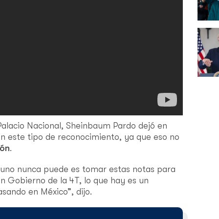
Palacio Nacional, Sheinbaum Pardo dejó en
on este tipo de reconocimiento, ya que eso no
ión
.
e uno nunca puede es tomar estas notas para
n Gobierno de la 4T, lo que hay es un
sando en México”, dijo.