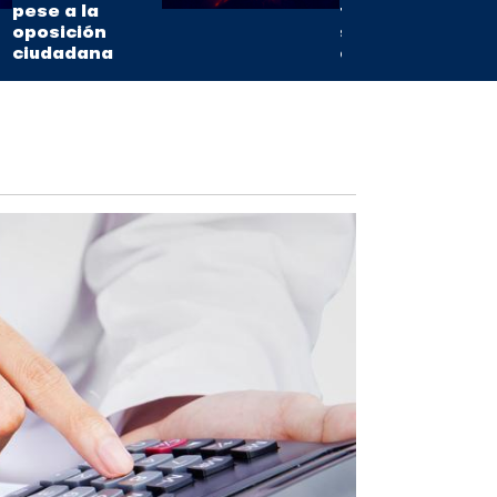
pese a la
fuerza en
oposición
sus
ciudadana
erupciones