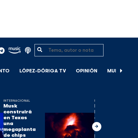
ENTO
LÓPEZ-DÓRIGA TV
OPINIÓN
MUNDIAL DE
INTERNACIONAL
INTERNACIONAL
Musk
El volcán de
construirá
Fuego, uno
en Texas
de los tres
una
activos en
megaplanta
Guatemala,
de chips
pierde