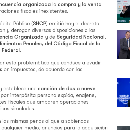
incuencia organizada
la
compra y la venta
ciones fiscales inexistentes.
dito Público (
SHCP
) emitió hoy el decreto
an y derogan diversas disposiciones a las
uencia Organizada
y de
Seguridad Nacional
,
mientos Penales, del Código Fiscal de la
 Federal
.
ar esta problemática que conduce a evadir
s
en impuestos, de acuerdo con las
y establece una
sanción de dos a nueve
 por interpósita persona expida, enajene,
es fiscales que amparen operaciones
dicos simulados.
 las mismas penas al que a sabiendas
 cualquier medio, anuncios para la adquisición