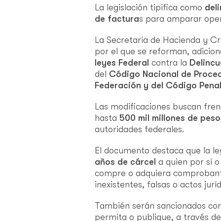
La legislación tipifica como
del
de factura
s para amparar opera
La Secretaría de Hacienda y Cré
por el que se reforman, adicion
leyes Federal
contra la
Delinc
del
Código Nacional de Procedi
Federación y del Código Penal
Las modificaciones buscan fren
hasta
500 mil millones de peso
autoridades federales.
El documento destaca que la le
años de cárcel
a quien por sí o
compre o adquiera comprobant
inexistentes, falsas o actos jurí
También serán sancionados con
permita o publique, a través de