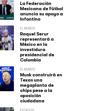
La Federación
Mexicana de Fútbol
anuncia su apoyo a
Infantino
EL MUNDO
Raquel Serur
representará a
México en la
investidura
presidencial de
Colombia
EL MUNDO
Musk construirá en
Texas una
megaplanta de
chips pese a la
oposición
ciudadana
ESTADOS