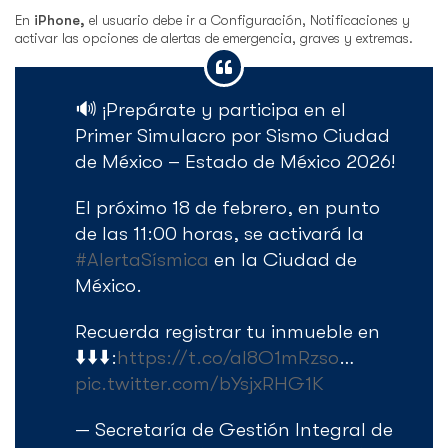
En
iPhone,
el usuario debe ir a Configuración, Notificaciones y
activar las opciones de alertas de emergencia, graves y extremas.
🔊 ¡Prepárate y participa en el
Primer Simulacro por Sismo Ciudad
de México – Estado de México 2026!
El próximo 18 de febrero, en punto
de las 11:00 horas, se activará la
#AlertaSísmica
en la Ciudad de
México.
Recuerda registrar tu inmueble en
⬇️⬇️⬇️:
https://t.co/aI8O1mRzso
…
pic.twitter.com/bYsjxRHG1K
— Secretaría de Gestión Integral de