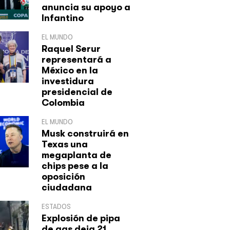
anuncia su apoyo a
Infantino
EL MUNDO
Raquel Serur
representará a
México en la
investidura
presidencial de
Colombia
EL MUNDO
Musk construirá en
Texas una
megaplanta de
chips pese a la
oposición
ciudadana
ESTADOS
Explosión de pipa
de gas deja 21