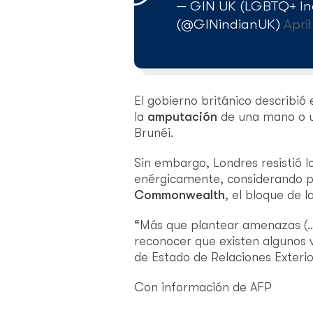
— GIN UK (LGBTQ+ Ind
(@GINindianUK)
April
El gobierno británico describió
la
amputación
de una mano o u
Brunéi.
Sin embargo, Londres resistió 
enérgicamente, considerando po
Commonwealth
, el bloque de l
“Más que plantear amenazas (…)
reconocer que existen algunos ví
de Estado de Relaciones Exteri
Con información de AFP