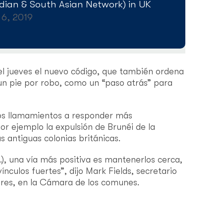
ian & South Asian Network) in UK
 6, 2019
 el jueves el nuevo código, que también ordena
n pie por robo, como un “paso atrás” para
los llamamientos a responder más
r ejemplo la expulsión de Brunéi de la
as antiguas colonias británicas.
, una vía más positiva es mantenerlos cerca,
nculos fuertes”, dijo Mark Fields, secretario
ores, en la Cámara de los comunes.