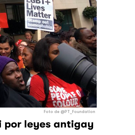
Foto de @PT_Foundation
i por leyes antigay