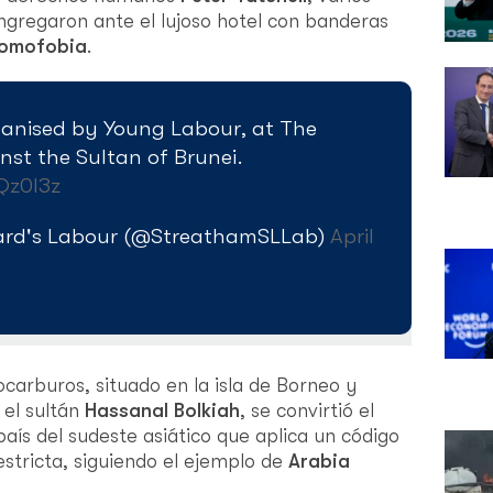
ngregaron ante el lujoso hotel con banderas
omofobia
.
ganised by Young Labour, at The
nst the Sultan of Brunei.
Qz0l3z
ard's Labour (@StreathamSLLab)
April
ocarburos, situado en la isla de Borneo y
 el sultán
Hassanal Bolkiah
, se convirtió el
aís del sudeste asiático que aplica un código
stricta, siguiendo el ejemplo de
Arabia