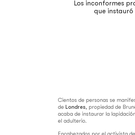
Los inconformes pro
que instauró
Cientos de personas se manife
de
Londres
, propiedad de Bruné
acaba de instaurar la lapidació
el adulterio.
Encabezados por el activista 