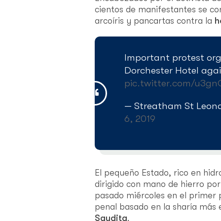
cientos de manifestantes se co
arcoíris y pancartas contra la
h
Important protest or
Dorchester Hotel agai
pic.twitter.com/u3gn
— Streatham St Leon
6, 2019
El pequeño Estado, rico en hidr
dirigido con mano de hierro por
pasado miércoles en el primer p
penal basado en la sharía más e
Saudita
.