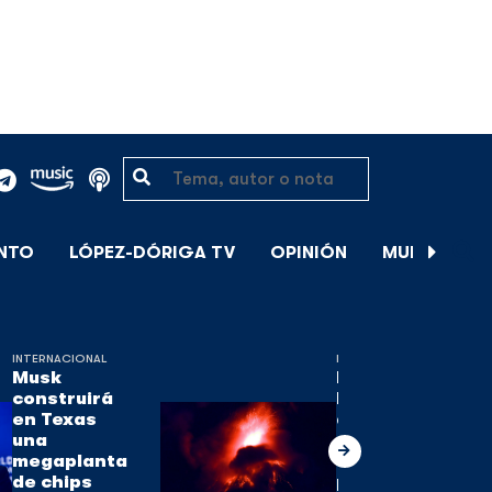
ENTO
LÓPEZ-DÓRIGA TV
OPINIÓN
MUNDIAL DE
INTERNACIONAL
INTERNACIONAL
Musk
El volcán de
construirá
Fuego, uno
en Texas
de los tres
una
activos en
megaplanta
Guatemala,
de chips
pierde