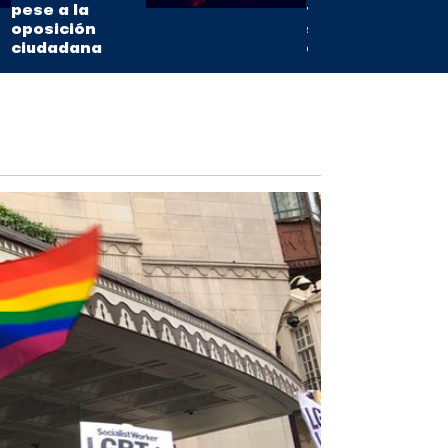
pese a la
fuerza en
oposición
sus
ciudadana
erupciones