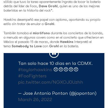
sólido que tuvo la tarea aparentemente ingrata de tocar la batería
detrás del líder de Foos,
Dave Grohl
, quien es uno de los mejores
bateristas en la historia del rock”.
Hawkins desempeñó ese papel con aplomo, aportando su propio
estilo sin tratar de emular a
Grohl
.
También tomaba el
micrófono
durante los conciertos de la banda,
a menudo en algunos covers como en el concierto que ofrecieron en
México el pasado 15 de marzo, donde
Hawkins
interpretó el
tema
Somebody to Love
con
Grohl
en la batería.
Tan solo hace 10 días en la CDMX.
#taylorhawkins
😞😞😞😞😞
#FooFighters
pic.twitter.com/NGXOJ0Uzhh
— Jose Antonio Ponton (@japonton)
March 26, 2022